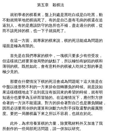
　　　　　　　　　第五章　殺棋法

　　就初學者的棋看來，盤上到處是黑吃白或是白吃黑，動

不動就簡單地把棋搞死了。有的是自己盡有毛病的棋還在追

逼別人，有的是應該防守的急所也不補，盡走過分的棋，從

而不該死掉的棋，也一下子就搞死了。

　　在這一方面，就專家的棋來說，棋的死活能成為問題的

場面是極為有限的。

　　首先是在我們專家的棋中，一塊棋只要多少有些受攻，

但這樣就已經要算做局勢的缺點了，所以極怕有缺陷的棋和

薄弱的棋。既然如此，會有意料外的棋被人吃掉之類的事是

極少見的。

　　那麼在什麼情況下棋的死活會成為問題呢？這大致是在

中盤以後形勢不利的一方來拚命扭轉勝負的時候。就是說如

果這樣穩穩地走下去到底沒有扳回來的希望的時候，就有明

知過分也要寧為玉碎而冒險的。在這種情況下，應付對方拼

命著的一方決不能退讓。對方的拚命著對自己也是勝負關鍵，

因而必須要用冷靜的運算和決斷力向對手採取還擊的嚴厲態

度。要把一局勝棋贏下來之所以不容易，也就在於此。

　　此外，為求培養算棋的力量，除實戰材料外又加進了我

所創作的一些局部死活問題，請一併加以研究。