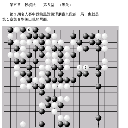
　　第五章　殺棋法　　第５型　（黑先）

　　第１期名人賽中我執黑對籐澤朋齋九段的一局，也就是

第１章第８型後出現的局面。
