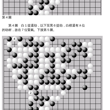
　　第４圖　白１提還劫，以下至黑６提劫，白棋還有Ａ位

的劫材，故在７位緊氣。下接第５圖。
