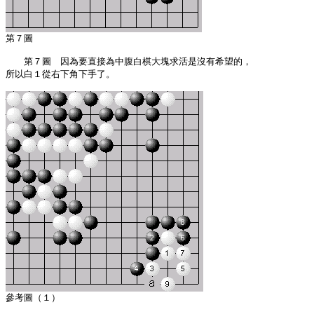
　　第７圖　因為要直接為中腹白棋大塊求活是沒有希望的，

所以白１從右下角下手了。
