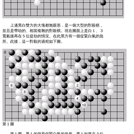
　　上邊黑白雙方的大塊都無眼形，是一個大型的對殺棋，

並且是帶劫的、相當複雜的對殺棋。現在圖面上是白１、３

寬氣後再在５位提劫的情況。在此黑方有一個促緊白氣的急

所。此後，這一對殺的過程如下圖。

　　第１圖　黑１的挖是促緊白氣的急所。黑１如單在３位
