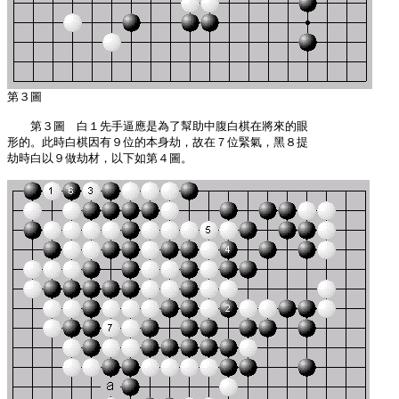
　　第３圖　白１先手逼應是為了幫助中腹白棋在將來的眼

形的。此時白棋因有９位的本身劫，故在７位緊氣，黑８提

劫時白以９做劫材，以下如第４圖。
