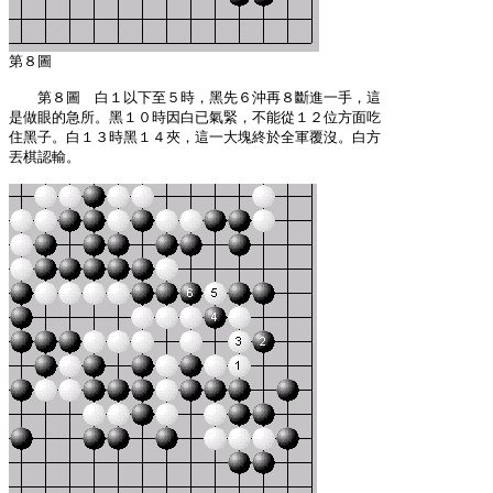
　　第８圖　白１以下至５時，黑先６沖再８斷進一手，這

是做眼的急所。黑１０時因白已氣緊，不能從１２位方面吃

住黑子。白１３時黑１４夾，這一大塊終於全軍覆沒。白方

丟棋認輸。
