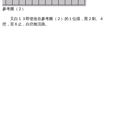
　　又白１３即使改在參考圖（２）的１位擋，黑２刺、４

挖，至６止，白仍無活路。