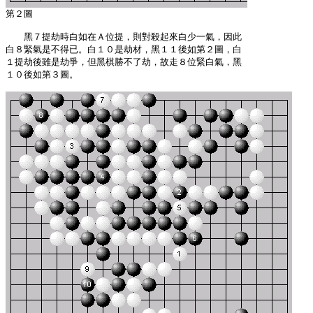
　　黑７提劫時白如在Ａ位提，則對殺起來白少一氣，因此

白８緊氣是不得已。白１０是劫材，黑１１後如第２圖，白

１提劫後雖是劫爭，但黑棋勝不了劫，故走８位緊白氣，黑

１０後如第３圖。
