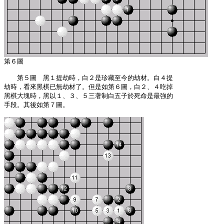
　　第５圖　黑１提劫時，白２是珍藏至今的劫材。白４提

劫時，看來黑棋已無劫材了。但是如第６圖，白２、４吃掉

黑棋大塊時，黑以１、３、５三著制白五子於死命是最強的

手段。其後如第７圖。
