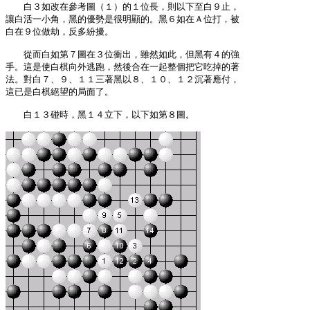
　　白３如改在參考圖（１）的１位長，則以下至白９止，

讓白活一小角，黑的優勢是很明顯的。黑６如在Ａ位打，被

白在９位做劫，反多紛擾。

　　從而白如第７圖在３位衝出，雖然如此，但黑有４的強

手。這是使白棋向外逃跑，然後合在一起整個把它吃掉的著

法。對白７、９、１１三著黑以８、１０、１２沉著應付，

這已是白棋絕望的局面了。

　　白１３碰時，黑１４立下，以下如第８圖。
