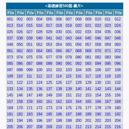
<基礎練習500題-圖片>
File
File
File
File
File
File
File
File
File
File
File
File
001
002
003
004
005
006
007
008
009
010
011
012
013
014
015
016
017
018
019
020
021
022
023
024
025
026
027
028
029
030
031
032
033
034
035
036
037
038
039
040
041
042
043
044
045
046
047
048
049
050
051
052
053
054
055
056
057
058
059
060
061
062
063
064
065
066
067
068
069
070
071
072
073
074
075
076
077
078
079
080
081
082
083
084
085
086
087
088
089
090
091
092
093
094
095
096
097
098
099
100
101
102
103
104
105
106
107
108
109
110
111
112
113
114
115
116
117
118
119
120
121
122
123
124
125
126
127
128
129
130
131
132
133
134
135
136
137
138
139
140
141
142
143
144
145
146
147
148
149
150
151
152
153
154
155
156
157
158
159
160
161
162
163
164
165
166
167
168
169
170
171
172
173
174
175
176
177
178
179
180
181
182
183
184
185
186
187
188
189
190
191
192
193
194
195
196
197
198
199
200
201
202
203
204
205
206
207
208
209
210
211
212
213
214
215
216