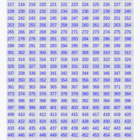
217
218
219
220
221
222
223
224
225
226
227
228
229
230
231
232
233
234
235
236
237
238
239
240
241
242
243
244
245
246
247
248
249
250
251
252
253
254
255
256
257
258
259
260
261
262
263
264
265
266
267
268
269
270
271
272
273
274
275
276
277
278
279
280
281
282
283
284
285
286
287
288
289
290
291
292
293
294
295
296
297
298
299
300
301
302
303
304
305
306
307
308
309
310
311
312
313
314
315
316
317
318
319
320
321
322
323
324
325
326
327
328
329
330
331
332
333
334
335
336
337
338
339
340
341
342
343
344
345
346
347
348
349
350
351
352
353
354
355
356
357
358
359
360
361
362
363
364
365
366
367
368
369
370
371
372
373
374
375
376
377
378
379
380
381
382
383
384
385
386
387
388
389
390
391
392
393
394
395
396
397
398
399
400
401
402
403
404
405
406
407
408
409
410
411
412
413
414
415
416
417
418
419
420
421
422
423
424
425
426
427
428
429
430
431
432
433
434
435
436
437
438
439
440
441
442
443
444
445
446
447
448
449
450
451
452
453
454
455
456