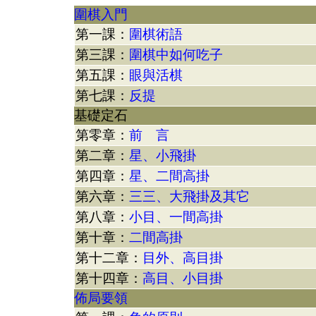
圍棋入門
第一課：
圍棋術語
第三課：
圍棋中如何吃子
第五課：
眼與活棋
第七課：
反提
基礎定石
第零章：
前 言
第二章：
星、小飛掛
第四章：
星、二間高掛
第六章：
三三、大飛掛及其它
第八章：
小目、一間高掛
第十章：
二間高掛
第十二章：
目外、高目掛
第十四章：
高目、小目掛
佈局要領